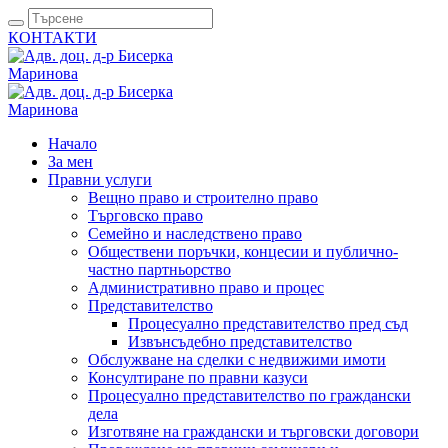
КОНТАКТИ
Начало
За мен
Правни услуги
Вещно право и строително право
Търговско право
Семейно и наследствено право
Обществени поръчки, концесии и публично-
частно партньорство
Административно право и процес
Представителство
Процесуално представителство пред съд
Извънсъдебно представителство
Обслужване на сделки с недвижими имоти
Консултиране по правни казуси
Процесуално представителство по граждански
дела
Изготвяне на граждански и търговски договори