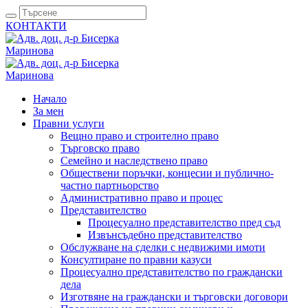
КОНТАКТИ
Начало
За мен
Правни услуги
Вещно право и строително право
Търговско право
Семейно и наследствено право
Обществени поръчки, концесии и публично-
частно партньорство
Административно право и процес
Представителство
Процесуално представителство пред съд
Извънсъдебно представителство
Обслужване на сделки с недвижими имоти
Консултиране по правни казуси
Процесуално представителство по граждански
дела
Изготвяне на граждански и търговски договори