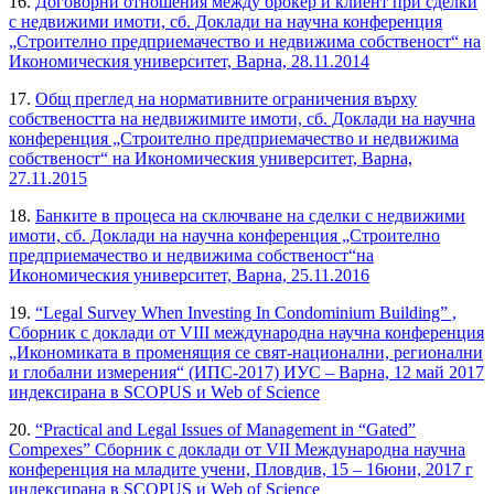
16.
Договорни отношения между брокер и клиент при сделки
с недвижими имоти, сб. Доклади на научна конференция
„Строително предприемачество и недвижима собственост“ на
Икономическия университет, Варна, 28.11.2014
17.
Общ преглед на нормативните ограничения върху
собствеността на недвижимите имоти, сб. Доклади на научна
конференция „Строително предприемачество и недвижима
собственост“ на Икономическия университет, Варна,
27.11.2015
18.
Банките в процеса на сключване на сделки с недвижими
имоти, сб. Доклади на научна конференция „Строително
предприемачество и недвижима собственост“на
Икономическия университет, Варна, 25.11.2016
19.
“Legal Survey When Investing In Condominium Building” ,
Сборник с доклади от VIII международна научна конференция
„Икономиката в променящия се свят-национални, регионални
и глобални измерения“ (ИПС-2017) ИУС – Варна, 12 май 2017
индексирана в SCOPUS и Web of Science
20.
“Practical and Legal Issues of Management in “Gated”
Compexes” Сборник с доклади от VII Международна научна
конференция на младите учени, Пловдив, 15 – 16юни, 2017 г
индексирана в SCOPUS и Web of Science