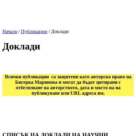
Начало
/
Публикации
/
Доклади
Доклади
Всички публикации са защитени като авторско право на
Бисерка Маринова и могат да бъдат цитирани с
отбелязване на авторството, дата и място на на
публикуване или URL адреса им.
СПИСЪК НА ДОКЛАДИ НА НАУЧНИ