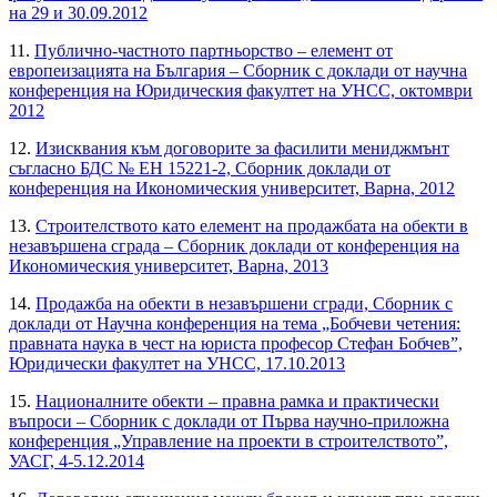
на 29 и 30.09.2012
11.
Публично-частното партньорство – елемент от
европеизацията на България – Сборник с доклади от научна
конференция на Юридическия факултет на УНСС, октомври
2012
12.
Изисквания към договорите за фасилити мениджмънт
съгласно БДС № ЕН 15221-2, Сборник доклади от
конференция на Икономическия университет, Варна, 2012
13.
Строителството като елемент на продажбата на обекти в
незавършена сграда – Сборник доклади от конференция на
Икономическия университет, Варна, 2013
14.
Продажба на обекти в незавършени сгради, Сборник с
доклади от Научна конференция на тема „Бобчеви четения:
правната наука в чест на юриста професор Стефан Бобчев”,
Юридически факултет на УНСС, 17.10.2013
15.
Националните обекти – правна рамка и практически
въпроси – Сборник с доклади от Първа научно-приложна
конференция „Управление на проекти в строителството”,
УАСГ, 4-5.12.2014