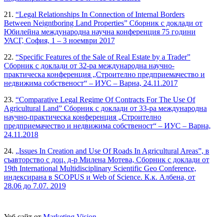
21.
“Legal Relationships In Connection of Internal Borders
Between Neigntboring Land Properties” Сборник с доклади от
Юбилейна международна научна конференция 75 години
УАСГ, София, 1 – 3 ноември 2017
22.
“Specific Features of the Sale of Real Estate by a Trader”
Сборник с доклади от 32-ра международна научно-
практическа конференция „Строително предприемачество и
недвижима собственост“ – ИУС – Варна, 24.11.2017
23.
“Comparative Legal Regime Of Contracts For The Use Of
Agricultural Land” Сборник с доклади от 33-ра международна
научно-практическа конференция „Строително
предприемачество и недвижима собственост“ – ИУС – Варна,
24.11.2018
24.
„Issues In Creation and Use Of Roads In Agricultural Areas”, в
съавторство с доц. д-р Милена Мотева, Сборник с доклади от
19th International Multidisciplinary Scientific Geo Conference,
индексирана в SCOPUS и Web of Science. К.к. Албена, от
28.06 до 7.07. 2019
Уеб сайт от
Marketing Vision