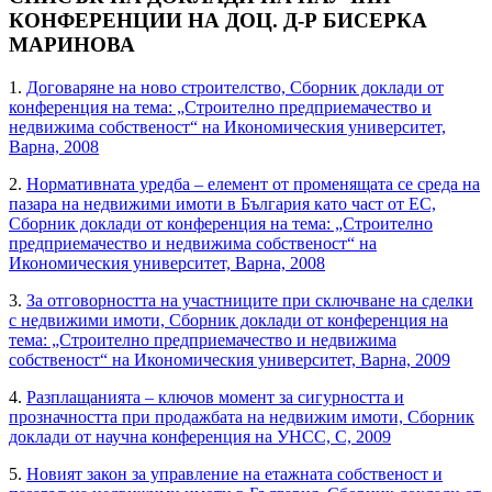
КОНФЕРЕНЦИИ НА ДОЦ. Д-Р БИСЕРКА
МАРИНОВА
1.
Договаряне на ново строителство, Сборник доклади от
конференция на тема: „Строително предприемачество и
недвижима собственост“ на Икономическия университет,
Варна, 2008
2.
Нормативната уредба – елемент от променящата се среда на
пазара на недвижими имоти в България като част от ЕС,
Сборник доклади от конференция на тема: „Строително
предприемачество и недвижима собственост“ на
Икономическия университет, Варна, 2008
3.
За отговорността на участниците при сключване на сделки
с недвижими имоти, Сборник доклади от конференция на
тема: „Строително предприемачество и недвижима
собственост“ на Икономическия университет, Варна, 2009
4.
Разплащанията – ключов момент за сигурността и
прозначността при продажбата на недвижим имоти, Сборник
доклади от научна конференция на УНСС, С, 2009
5.
Новият закон за управление на етажната собственост и