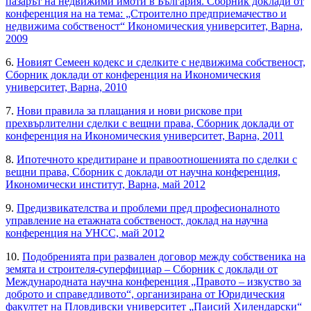
пазарът на недвижими имоти в България. Сборник доклади от
конференция на на тема: „Строително предприемачество и
недвижима собственост“ Икономическия университет, Варна,
2009
6.
Новият Семеен кодекс и сделките с недвижима собственост,
Сборник доклади от конференция на Икономическия
университет, Варна, 2010
7.
Нови правила за плащания и нови рискове при
прехвърлителни сделки с вещни права, Сборник доклади от
конференция на Икономическия университет, Варна, 2011
8.
Ипотечното кредитиране и правоотношенията по сделки с
вещни права, Сборник с доклади от научна конференция,
Икономически институт, Варна, май 2012
9.
Предизвикателства и проблеми пред професионалното
управление на етажната собственост, доклад на научна
конференция на УНСС, май 2012
10.
Подобренията при развален договор между собственика на
земята и строителя-суперфициар – Сборник с доклади от
Международната научна конференция „Правото – изкуство за
доброто и справедливото“, организирана от Юридическия
факултет на Пловдивски университет „Паисий Хилендарски“